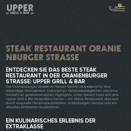
UPPER
0
GRILL & BAR
Steak Restaurant Oranie
nburger Straße
ENTDECKEN SIE DAS BESTE STEAK
RESTAURANT IN DER ORANIENBURGER
STRASSE: UPPER GRILL & BAR
Die Oranienburger Straße im Herzen Berlins ist bekannt für ihre
lebendige Atmosphäre, historischen Sehenswürdigkeiten und eine
Vielzahl an gastronomischen Highlights. Unter diesen hebt sich das
Upper Grill & Bar besonders hervor – ein Steak Restaurant, das sich
durch exquisite Fleischspezialitäten, erstklassigen Service und ein
stilvolles Ambiente auszeichnet.
EIN KULINARISCHES ERLEBNIS DER
EXTRAKLASSE