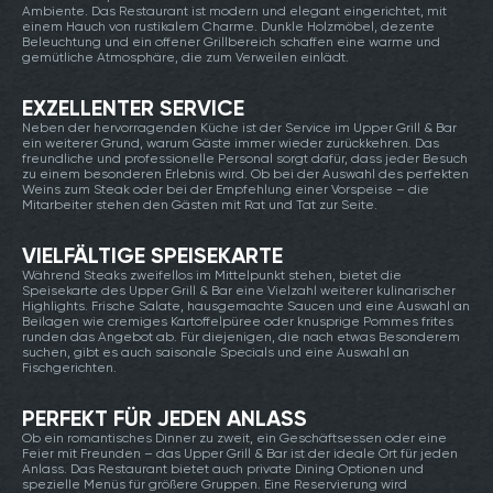
Ambiente. Das Restaurant ist modern und elegant eingerichtet, mit
einem Hauch von rustikalem Charme. Dunkle Holzmöbel, dezente
Beleuchtung und ein offener Grillbereich schaffen eine warme und
gemütliche Atmosphäre, die zum Verweilen einlädt.
EXZELLENTER SERVICE
Neben der hervorragenden Küche ist der Service im Upper Grill & Bar
ein weiterer Grund, warum Gäste immer wieder zurückkehren. Das
freundliche und professionelle Personal sorgt dafür, dass jeder Besuch
zu einem besonderen Erlebnis wird. Ob bei der Auswahl des perfekten
Weins zum Steak oder bei der Empfehlung einer Vorspeise – die
Mitarbeiter stehen den Gästen mit Rat und Tat zur Seite.
VIELFÄLTIGE SPEISEKARTE
Während Steaks zweifellos im Mittelpunkt stehen, bietet die
Speisekarte des Upper Grill & Bar eine Vielzahl weiterer kulinarischer
Highlights. Frische Salate, hausgemachte Saucen und eine Auswahl an
Beilagen wie cremiges Kartoffelpüree oder knusprige Pommes frites
runden das Angebot ab. Für diejenigen, die nach etwas Besonderem
suchen, gibt es auch saisonale Specials und eine Auswahl an
Fischgerichten.
PERFEKT FÜR JEDEN ANLASS
Ob ein romantisches Dinner zu zweit, ein Geschäftsessen oder eine
Feier mit Freunden – das Upper Grill & Bar ist der ideale Ort für jeden
Anlass. Das Restaurant bietet auch private Dining Optionen und
spezielle Menüs für größere Gruppen. Eine Reservierung wird