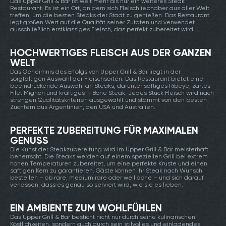
Das Upper Grill & Bar ist weit mehr als nur ein weiteres Steak
Restaurant. Es ist ein Ort, an dem sich Fleischliebhaber aus aller Welt
treffen, um die besten Steaks der Stadt zu genießen. Das Restaurant
legt großen Wert auf die Qualität seiner Zutaten und verwendet
ausschließlich erstklassiges Fleisch, das perfekt zubereitet wird.
HOCHWERTIGES FLEISCH AUS DER GANZEN
WELT
Das Geheimnis des Erfolgs von Upper Grill & Bar liegt in der
sorgfältigen Auswahl der Fleischsorten. Das Restaurant bietet eine
beeindruckende Auswahl an Steaks, darunter saftiges Ribeye, zartes
Filet Mignon und kräftiges T-Bone Steak. Jedes Stück Fleisch wird nach
strengen Qualitätskriterien ausgewählt und stammt von den besten
Züchtern aus Argentinien, den USA und Australien.
PERFEKTE ZUBEREITUNG FÜR MAXIMALEN
GENUSS
Die Kunst der Steakzubereitung wird im Upper Grill & Bar meisterhaft
beherrscht. Die Steaks werden auf einem speziellen Grill bei extrem
hohen Temperaturen zubereitet, um eine perfekte Kruste und einen
saftigen Kern zu garantieren. Gäste können ihr Steak nach Wunsch
bestellen – ob rare, medium rare oder well done – und sich darauf
verlassen, dass es genau so serviert wird, wie sie es lieben.
EIN AMBIENTE ZUM WOHLFÜHLEN
Das Upper Grill & Bar besticht nicht nur durch seine kulinarischen
Köstlichkeiten, sondern auch durch sein stilvolles und einladendes