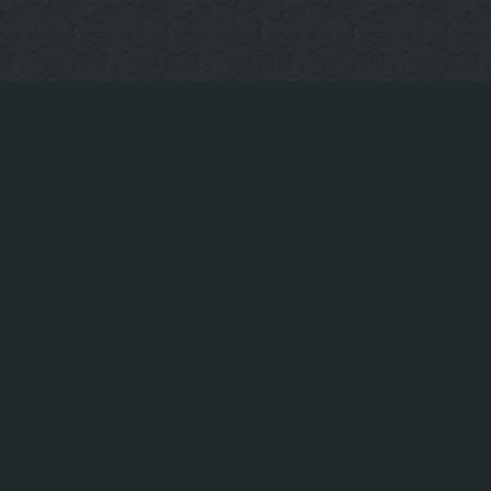
KONTAKT
Tischreservierung
+49 30-922-73-593
info@uppergrill.bar
© Upper Grill & Bar – Hackescher Markt in Berlin
|
|
Restaurant am Hackeschen Markt
Steak Restaurant Berlin Mitte
|
Restaurant mit Terrasse Hackescher Markt
Restaurant Oranienburger
|
|
Straße Berlin
Beste Burger Hackescher Markt
Bestes Steak am
|
|
Hackeschen Markt
Beste Cocktailbar am Hackeschen Markt
|
|
Rippchen essen
Beste Ribs am Hackeschen Markt
BBQ Restaurant