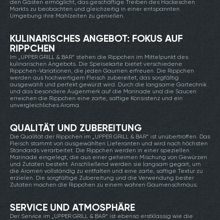
den Gästen ermöglicht, das geschäftige Treiben des Hackeschen
Markts zu beobachten und gleichzeitig in einer entspannten
Umgebung ihre Mahlzeiten zu genießen.
KULINARISCHES ANGEBOT: FOKUS AUF
RIPPCHEN
Im „UPPER GRILL & BAR“ stehen die Rippchen im Mittelpunkt des
kulinarischen Angebots. Die Speisekarte bietet verschiedene
Rippchen-Variationen, die jeden Gaumen erfreuen. Die Rippchen
werden aus hochwertigem Fleisch zubereitet, das sorgfältig
ausgewählt und perfekt gewürzt wird. Durch die langsame Gartechnik
und das besondere Augenmerk auf die Marinade und die Saucen
erreichen die Rippchen eine zarte, saftige Konsistenz und ein
unvergleichliches Aroma.
QUALITÄT UND ZUBEREITUNG
Die Qualität der Rippchen im „UPPER GRILL & BAR“ ist unübertroffen. Das
Fleisch stammt von ausgewählten Lieferanten und wird nach höchsten
Standards verarbeitet. Die Rippchen werden in einer speziellen
Marinade eingelegt, die aus einer geheimen Mischung von Gewürzen
und Zutaten besteht. Anschließend werden sie langsam gegart, um
die Aromen vollständig zu entfalten und eine zarte, saftige Textur zu
erzielen. Die sorgfältige Zubereitung und die Verwendung bester
Zutaten machen die Rippchen zu einem wahren Gaumenschmaus.
SERVICE UND ATMOSPHÄRE
Der Service im „UPPER GRILL & BAR“ ist ebenso erstklassig wie die