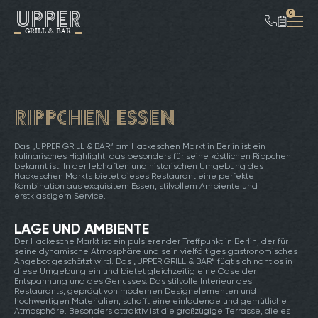
UPPER
0
GRILL & BAR
Rippchen essen
Das „UPPER GRILL & BAR“ am Hackeschen Markt in Berlin ist ein
kulinarisches Highlight, das besonders für seine köstlichen Rippchen
bekannt ist. In der lebhaften und historischen Umgebung des
Hackeschen Markts bietet dieses Restaurant eine perfekte
Kombination aus exquisitem Essen, stilvollem Ambiente und
erstklassigem Service.
LAGE UND AMBIENTE
Der Hackesche Markt ist ein pulsierender Treffpunkt in Berlin, der für
seine dynamische Atmosphäre und sein vielfältiges gastronomisches
Angebot geschätzt wird. Das „UPPER GRILL & BAR“ fügt sich nahtlos in
diese Umgebung ein und bietet gleichzeitig eine Oase der
Entspannung und des Genusses. Das stilvolle Interieur des
Restaurants, geprägt von modernen Designelementen und
hochwertigen Materialien, schafft eine einladende und gemütliche
Atmosphäre. Besonders attraktiv ist die großzügige Terrasse, die es