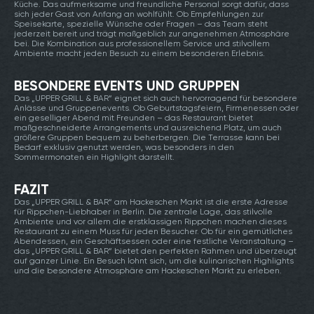
Küche. Das aufmerksame und freundliche Personal sorgt dafür, dass
sich jeder Gast von Anfang an wohlfühlt. Ob Empfehlungen zur
Speisekarte, spezielle Wünsche oder Fragen – das Team steht
jederzeit bereit und trägt maßgeblich zur angenehmen Atmosphäre
bei. Die Kombination aus professionellem Service und stilvollem
Ambiente macht jeden Besuch zu einem besonderen Erlebnis.
BESONDERE EVENTS UND GRUPPEN
Das „UPPER GRILL & BAR“ eignet sich auch hervorragend für besondere
Anlässe und Gruppenevents. Ob Geburtstagsfeiern, Firmenessen oder
ein geselliger Abend mit Freunden – das Restaurant bietet
maßgeschneiderte Arrangements und ausreichend Platz, um auch
größere Gruppen bequem zu beherbergen. Die Terrasse kann bei
Bedarf exklusiv genutzt werden, was besonders in den
Sommermonaten ein Highlight darstellt.
FAZIT
Das „UPPER GRILL & BAR“ am Hackeschen Markt ist die erste Adresse
für Rippchen-Liebhaber in Berlin. Die zentrale Lage, das stilvolle
Ambiente und vor allem die erstklassigen Rippchen machen dieses
Restaurant zu einem Muss für jeden Besucher. Ob für ein gemütliches
Abendessen, ein Geschäftsessen oder eine festliche Veranstaltung –
das „UPPER GRILL & BAR“ bietet den perfekten Rahmen und überzeugt
auf ganzer Linie. Ein Besuch lohnt sich, um die kulinarischen Highlights
und die besondere Atmosphäre am Hackeschen Markt zu erleben.