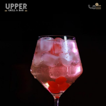
UPPER
0
GRILL & BAR