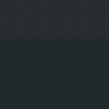
KONTAKT
Tischreservierung
+49 30-922-73-593
info@uppergrill.bar
© Upper Grill & Bar – Hackescher Markt in Berlin