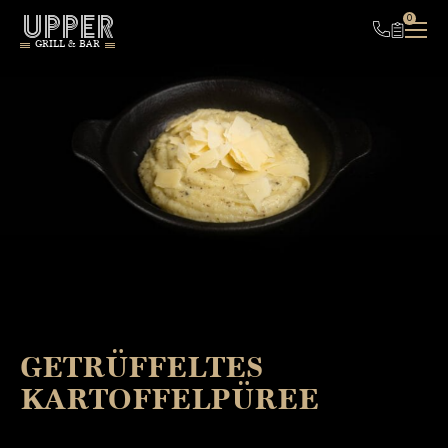
UPPER
0
GRILL & BAR
GETRÜFFELTES
KARTOFFELPÜREE