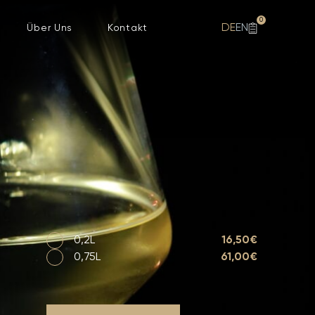
0
DE
EN
Über Uns
Kontakt
0,2L
16,50€
0,75L
61,00€