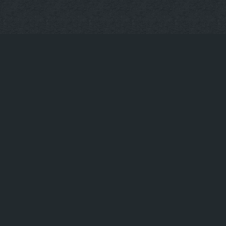
KONTAKT
+49 30-922-73-5
Tischreservierung
© Upper Grill & Bar – Hackescher Markt in Berlin
|
Restaurant am Hackeschen Markt
Steak Restaurant Berlin Mit
|
|
Oranienburger Straße Berlin
Beste Burger Hackescher Markt
|
|
Hackeschen Markt
Rippchen essen
Beste Ribs am Hackesche
|
BBQ Berlin Mitte
Best bewertetes Restaurant am Hackeschen 
|
Best bewertetes Grillhaus am Hackeschen Markt