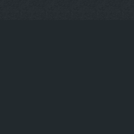
93
info@uppergrill.bar
|
|
te
Restaurant mit Terrasse Hackescher Markt
Restaurant
|
Bestes Steak am Hackeschen Markt
Beste Cocktailbar am
|
|
n Markt
BBQ Restaurant am Hackeschen Markt
Bestes
|
Markt
Best bewertetes Steakhouse am Hackeschen Markt