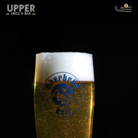
UPPER
0
GRILL & BAR