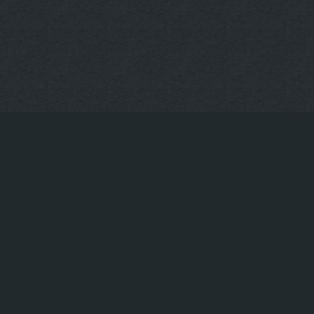
KONTAKT
Tischreservierung
+49 30-922-73-593
info@uppergrill.bar
© Upper Grill & Bar – Hackescher Markt in Berlin