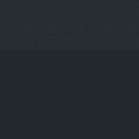
KONTAKT
Tischreservierung
+49 30-922-73-593
info@uppergrill.bar
© Upper Grill & Bar – Hackescher Markt in Berlin