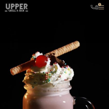
UPPER
0
GRILL & BAR