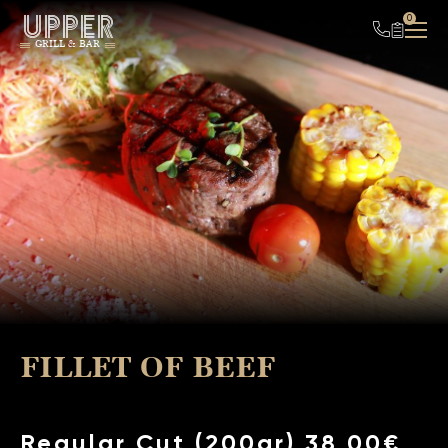
UPPER
0
GRILL & BAR
FILLET OF BEEF
Regular Cut (200gr) 38,00€