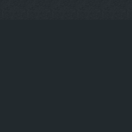
KONTAKT
+49 30-922-73-5
Tischreservierung
© Upper Grill & Bar – Hackescher Markt in Berlin
|
Restaurant am Hackeschen Markt
Steak Restaurant Berlin Mit
|
|
Oranienburger Straße Berlin
Beste Burger Hackescher Markt
|
|
Hackeschen Markt
Rippchen essen
Beste Ribs am Hackesche
|
BBQ Berlin Mitte
Best bewertetes Restaurant am Hackeschen 
|
Best bewertetes Grillhaus am Hackeschen Markt