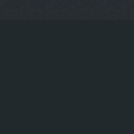
93
info@uppergrill.bar
|
|
te
Restaurant mit Terrasse Hackescher Markt
Restaurant
|
Bestes Steak am Hackeschen Markt
Beste Cocktailbar am
|
|
n Markt
BBQ Restaurant am Hackeschen Markt
Bestes
|
Markt
Best bewertetes Steakhouse am Hackeschen Markt